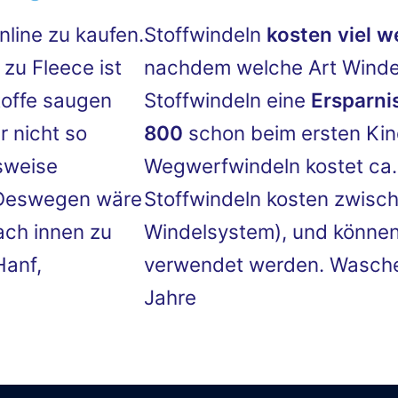
nline zu kaufen.
Stoffwindeln
kosten viel w
zu Fleece ist
nachdem welche Art Windel
toffe saugen
Stoffwindeln eine
Ersparni
r nicht so
800
schon beim ersten Kind
sweise
Wegwerfwindeln kostet ca. 
. Deswegen wäre
Stoffwindeln kosten zwisc
ach innen zu
Windelsystem), und können
Hanf,
verwendet werden. Waschen
Jahre