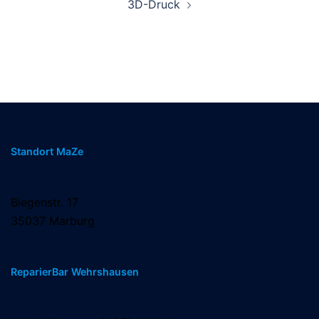
3D-Druck
Standort MaZe
Biegenstr. 17
35037 Marburg
ReparierBar Wehrshausen