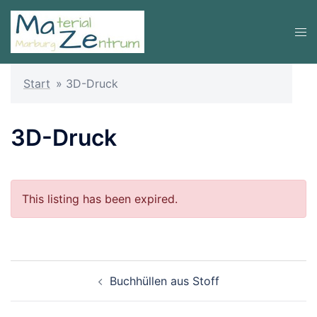
Zum
Inhalt
Men
springen
ums
Start
»
3D-Druck
3D-Druck
This listing has been expired.
Beitragsnavigation
Buchhüllen aus Stoff